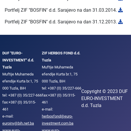
Portfelj ZIF "BOSFIN" d.d. Sarajevo na dan 31.03.2014.
Portfelj ZIF "BOSFIN" d.d. Sarajevo na dan 31.12.2013.
DUF "EURO-
ZIF HERBOS FOND d.d.
INVESTMENT" d.d.
Tuzla
Tuzla
Muftije Muhameda
Muftije Muhameda
efendije Kurta br.1, 75
efendije Kurta br.1, 75
000 Tuzla, BiH
000 Tuzla, BiH
tel: +387 (0) 35/227-666
Copyright © 2023 DUF
tel: +387 (0) 35/227-666
fax:+387 (0) 35/315-
EURO-INVESTMENT
fax:+387 (0) 35/315-
461
d.d. Tuzla
461
e-mail:
e-mail:
herbosfond@euro-
euroinv@bih.net.ba
investment.com.ba
www.euro-
www.euro-