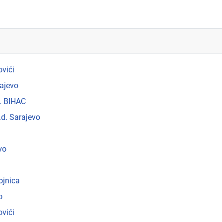
vići
rajevo
. BIHAC
.d. Sarajevo
vo
ojnica
o
vići