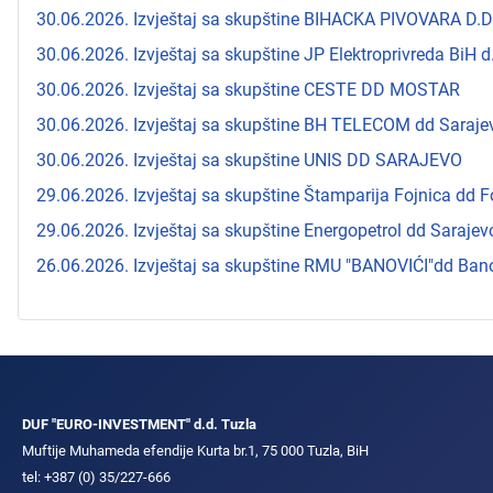
30.06.2026. Izvještaj sa skupštine BIHACKA PIVOVARA D.D
30.06.2026. Izvještaj sa skupštine JP Elektroprivreda BiH d
30.06.2026. Izvještaj sa skupštine CESTE DD MOSTAR
30.06.2026. Izvještaj sa skupštine BH TELECOM dd Saraje
30.06.2026. Izvještaj sa skupštine UNIS DD SARAJEVO
29.06.2026. Izvještaj sa skupštine Štamparija Fojnica dd F
29.06.2026. Izvještaj sa skupštine Energopetrol dd Sarajev
26.06.2026. Izvještaj sa skupštine RMU "BANOVIĆI"dd Bano
DUF "EURO-INVESTMENT" d.d. Tuzla
Muftije Muhameda efendije Kurta br.1, 75 000 Tuzla, BiH
tel: +387 (0) 35/227-666