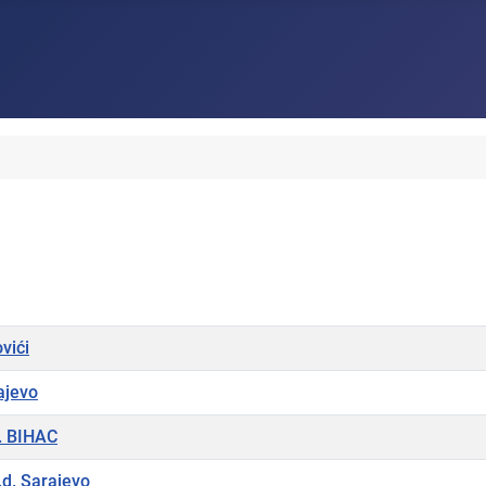
vići
ajevo
. BIHAC
.d. Sarajevo