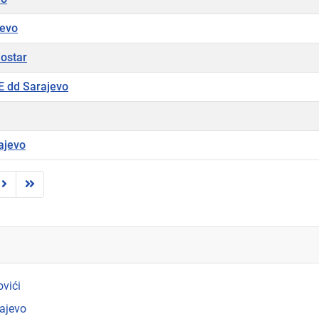
jevo
Mostar
E dd Sarajevo
ajevo
vići
rajevo