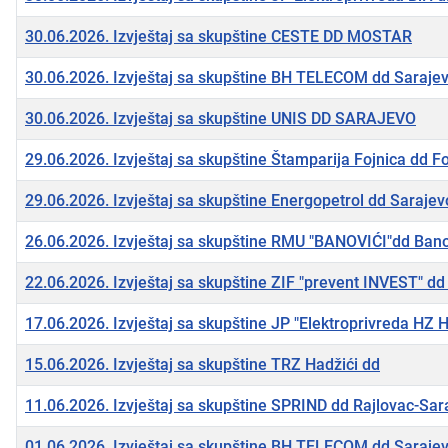
30.06.2026. Izvještaj sa skupštine CESTE DD MOSTAR
30.06.2026. Izvještaj sa skupštine BH TELECOM dd Saraje
30.06.2026. Izvještaj sa skupštine UNIS DD SARAJEVO
29.06.2026. Izvještaj sa skupštine Štamparija Fojnica dd F
29.06.2026. Izvještaj sa skupštine Energopetrol dd Sarajev
26.06.2026. Izvještaj sa skupštine RMU "BANOVIĆI"dd Bano
22.06.2026. Izvještaj sa skupštine ZIF "prevent INVEST" dd
17.06.2026. Izvještaj sa skupštine JP "Elektroprivreda HZ 
15.06.2026. Izvještaj sa skupštine TRZ Hadžići dd
11.06.2026. Izvještaj sa skupštine SPRIND dd Rajlovac-Sar
01.06.2026. Izvještaj sa skupštine BH TELECOM dd Saraje