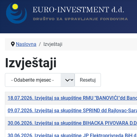
Naslovna
Izvještaji
Izvještaji
- Odaberite mjesec -
Resetuj
Naslov
18.07.2026. Izvještaj sa skupštine RMU "BANOVIĆI"dd Bano
09.07.2026. Izvještaj sa skupštine SPRIND dd Rajlovac-Sar
30.06.2026. Izvještaj sa skupštine BIHACKA PIVOVARA D.D
30.06.2026. Izvještaj sa skupštine JP Elektroprivreda BiH d