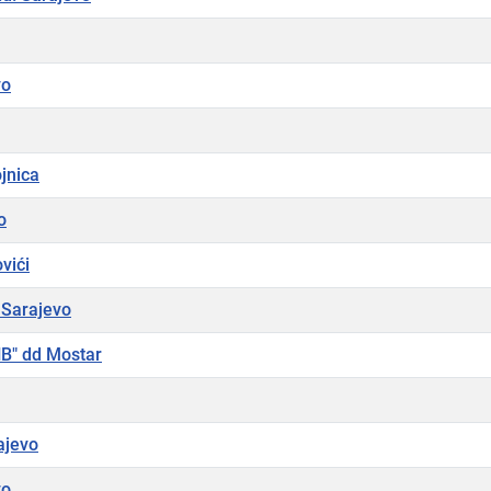
vo
ojnica
o
vići
 Sarajevo
HB" dd Mostar
ajevo
vo