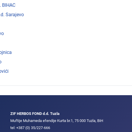
. BIHAC
.d. Sarajevo
vo
ojnica
o
vići
ZIF HERBOS FOND d.d. Tuzla
Muftije Muhameda efendije Kurta br.1, 75 000 Tuzla, BiH
tel: +387 (0) 35/227-666